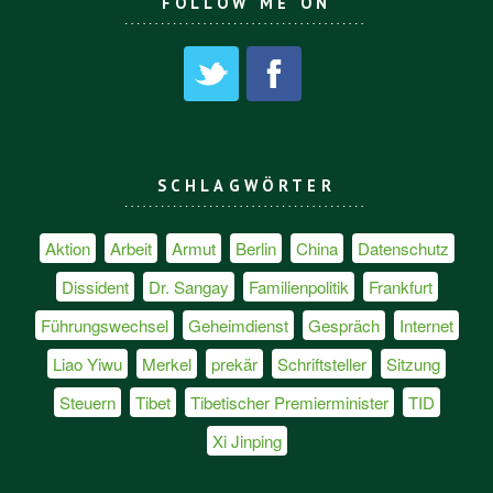
FOLLOW ME ON
SCHLAGWÖRTER
Aktion
Arbeit
Armut
Berlin
China
Datenschutz
Dissident
Dr. Sangay
Familienpolitik
Frankfurt
Führungswechsel
Geheimdienst
Gespräch
Internet
Liao Yiwu
Merkel
prekär
Schriftsteller
Sitzung
Steuern
Tibet
Tibetischer Premierminister
TID
Xi Jinping