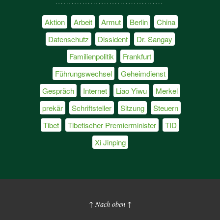
Aktion
Arbeit
Armut
Berlin
China
Datenschutz
Dissident
Dr. Sangay
Familienpolitik
Frankfurt
Führungswechsel
Geheimdienst
Gespräch
Internet
Liao Yiwu
Merkel
prekär
Schriftsteller
Sitzung
Steuern
Tibet
Tibetischer Premierminister
TID
Xi Jinping
↑ Nach oben ↑