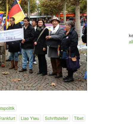
ke
al
spolitik
Frankfurt
Liao Yiwu
Schriftsteller
Tibet